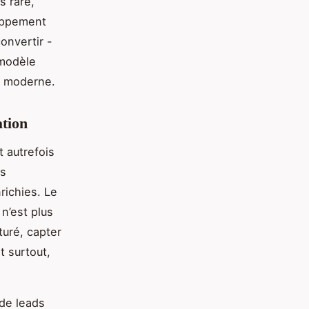
s rare,
loppement
convertir -
 modèle
e moderne.
ation
 autrefois
es
richies. Le
n’est plus
turé, capter
t surtout,
 de leads