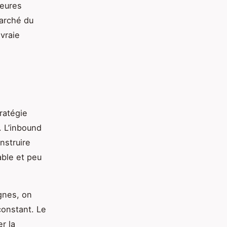
leures
marché du
 vraie
tratégie
. L’inbound
nstruire
able et peu
gnes, on
onstant. Le
r la