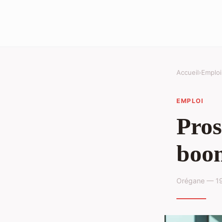
Accueil
›
Emploi
EMPLOI
Pros
boom
Orégane — 19