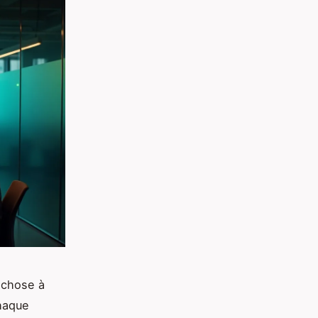
-chose à
haque