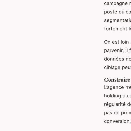
campagne re
poste du co
segmentati
fortement l
On est loin 
parvenir, il
données net
ciblage peut
Construire
L’agence n’
holding ou d
régularité d
pas de prom
conversion,