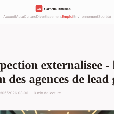
Accueil
Actu
Culture
Divertissement
Emploi
Environnement
Société
pection externalisee - 
 des agences de lead 
/06/2026 08:06 — 9 min de lecture