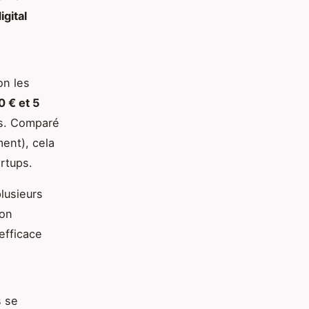
gital
on les
0 € et 5
es. Comparé
ent), cela
artups.
plusieurs
son
efficace
s se