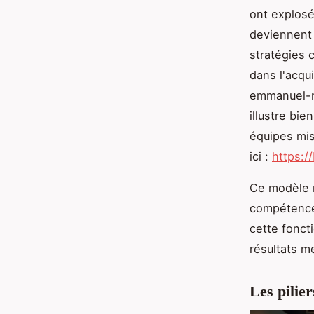
ont explosé
deviennent
stratégies 
dans l'acqui
emmanuel-n
illustre bie
équipes mise
ici :
https:
Ce modèle r
compétences
cette foncti
résultats m
Les pilier