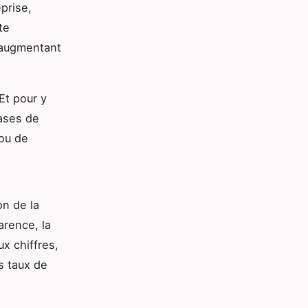
prise,
te
 augmentant
 Et pour y
ases de
 ou de
on de la
arence, la
ux chiffres,
s taux de