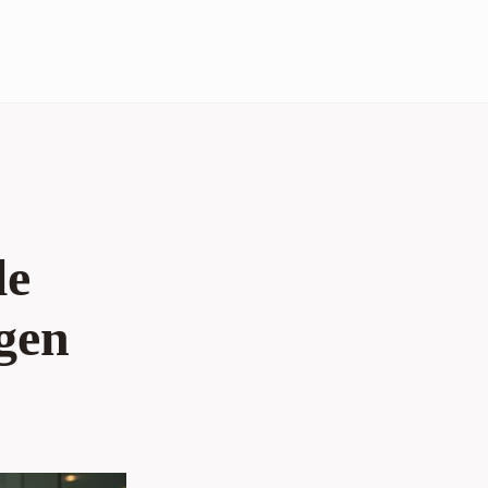
le
gen