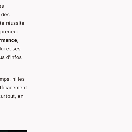
es
 des
te réussite
repreneur
ormance
,
lui et ses
lus d'infos
mps, ni les
efficacement
surtout, en