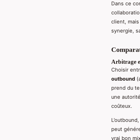
Dans ce con
collaborati
client, mais
synergie, s
Comparati
Arbitrage 
Choisir ent
outbound
(a
prend du te
une autorit
coûteux.
L’outbound,
peut génére
vrai bon mi