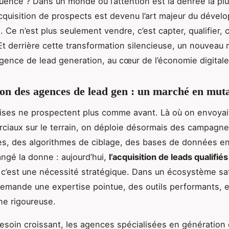
luence ? Dans un monde où l’attention est la denrée la plu
’acquisition de prospects est devenu l’art majeur du déve
. Ce n’est plus seulement vendre, c’est capter, qualifier, 
Et derrière cette transformation silencieuse, un nouveau
agence de lead generation, au cœur de l’économie digital
on des agences de lead gen : un marché en mut
ises ne prospectent plus comme avant. Là où on envoyait
iaux sur le terrain, on déploie désormais des campagn
s, des algorithmes de ciblage, des bases de données en
angé la donne : aujourd’hui,
l’acquisition de leads qualifiés
 c’est une nécessité stratégique. Dans un écosystème sa
 demande une expertise pointue, des outils performants, e
ine rigoureuse.
esoin croissant, les agences spécialisées en génération