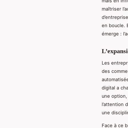
mais en inf
maîtriser l
d’entreprise
en boucle. 
émerge : l’
L’expansi
Les entrepr
des commerc
automatisée
digital a ch
une option,
l’attention
une discipl
Face à ce b