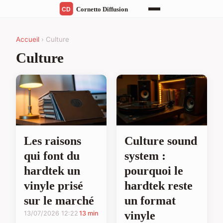
Accueil
› Culture
Culture
Les raisons
Culture sound
qui font du
system :
hardtek un
pourquoi le
vinyle prisé
hardtek reste
sur le marché
un format
vinyle
13/07/2026 12:22
13 min