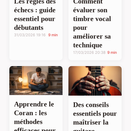
Les règles des
Comment
échecs : guide
évaluer son
essentiel pour
timbre vocal
débutants
pour
améliorer sa
31/03/2026 19:16
9 min
technique
17/03/2026 20:38
9 min
Apprendre le
Des conseils
Coran : les
essentiels pour
méthodes
maîtriser la
efficaces pour