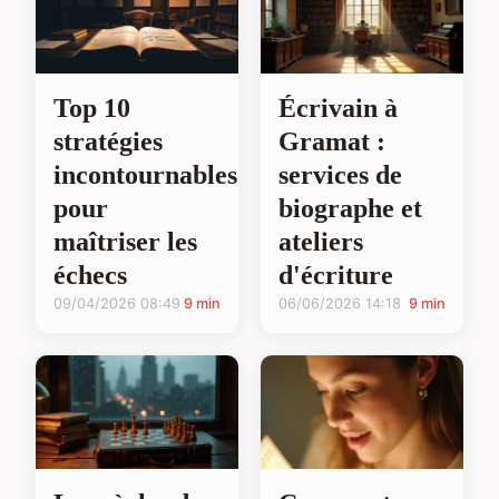
Top 10
Écrivain à
stratégies
Gramat :
incontournables
services de
pour
biographe et
maîtriser les
ateliers
échecs
d'écriture
09/04/2026 08:49
9 min
06/06/2026 14:18
9 min