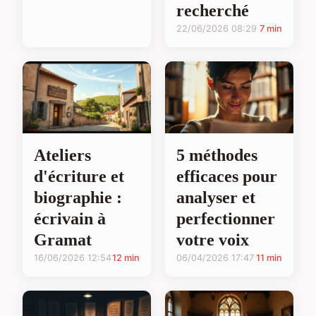
recherché
22/06/2026 08:29
7 min
Ateliers
5 méthodes
d'écriture et
efficaces pour
biographie :
analyser et
écrivain à
perfectionner
Gramat
votre voix
16/06/2026 12:54
12 min
06/04/2026 17:47
11 min