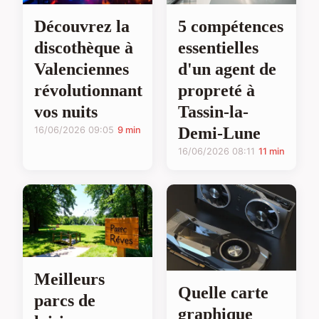
Découvrez la
5 compétences
discothèque à
essentielles
Valenciennes
d'un agent de
révolutionnant
propreté à
vos nuits
Tassin-la-
Demi-Lune
16/06/2026 09:05
9 min
16/06/2026 08:11
11 min
Meilleurs
Quelle carte
parcs de
graphique