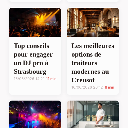
Top conseils
Les meilleures
pour engager
options de
un DJ pro à
traiteurs
Strasbourg
modernes au
Creusot
16/06/2026 14:21
11 min
16/06/2026 20:12
8 min