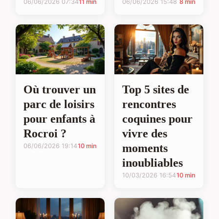
06/06/2026 07:34
11 min
06/06/2026 15:48
8 min
Où trouver un
Top 5 sites de
parc de loisirs
rencontres
pour enfants à
coquines pour
Rocroi ?
vivre des
moments
06/06/2026 19:14
10 min
inoubliables
10/03/2026 16:54
10 min