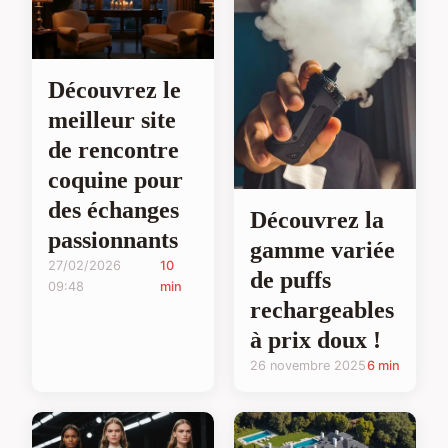
Découvrez le
meilleur site
de rencontre
coquine pour
des échanges
Découvrez la
passionnants
gamme variée
27/02/2026
10
de puffs
09:48
min
rechargeables
à prix doux !
26 novembre 2025
6 min