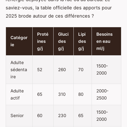
saviez-vous, la table officielle des apports pour
2025 brode autour de ces différences ?
Proté
Gluci
Lipi
Besoins
Catégor
ines
des
des
en eau
ie
g/j
g/j
g/j
ml/j
Adulte
1500-
sédenta
52
260
70
2000
ire
Adulte
2000-
65
310
80
actif
2500
1500-
Senior
60
230
65
2000