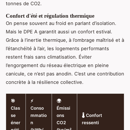
tonnes de CO2.
Confort d'été et régulation thermique
On pense souvent au froid en parlant d’isolation.
Mais le DPE A garantit aussi un confort estival.
Grâce à l’inertie thermique, à l’ombrage maîtrisé et à
l’étanchéité à l’air, les logements performants
restent frais sans climatisation. Éviter
l’engorgement du réseau électrique en pleine
canicule, ce n’est pas anodin. C’est une contribution
concrète à la résilience collective.
🎯
⚡
🌍
Clas
Conso
Émissi
se
mmatio
ons
🌡️ Confort
éner
n
CO2
ressenti
géti
(kWh/
(kg/m²